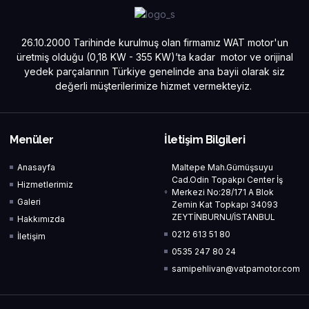
26.10.2000 Tarihinde kurulmuş olan firmamız WAT motor'un
üretmiş olduğu (0,18 KW - 355 KW)’ta kadar motor ve orijinal
yedek parçalarının Türkiye genelinde ana bayii olarak siz
değerli müşterilerimize hizmet vermekteyiz.
Menüler
İletişim Bilgileri
Anasayfa
Maltepe Mah.Gümüşsuyu
Cad.Odin Topakpı Center İş
Hizmetlerimiz
Merkezi No:28/171 A Blok
Galeri
Zemin Kat Topkapı 34093
ZEYTİNBURNU/İSTANBUL
Hakkımızda
0212 613 51 80
İletişim
0535 247 80 24
samipehlivan@vatpamotor.com