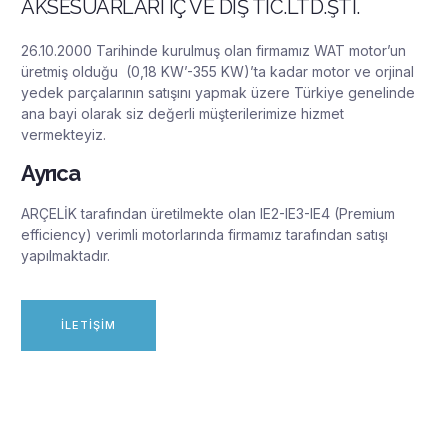
AKSESUARLARI İÇ VE DIŞ TİC.LTD.ŞTİ.
26.10.2000 Tarihinde kurulmuş olan firmamız WAT motor’un
üretmiş olduğu (0,18 KW’-355 KW)’ta kadar motor ve orjinal
yedek parçalarının satışını yapmak üzere Türkiye genelinde
ana bayi olarak siz değerli müşterilerimize hizmet
vermekteyiz.
Ayrıca
ARÇELİK tarafından üretilmekte olan IE2-IE3-IE4 (Premium
efficiency) verimli motorlarında firmamız tarafından satışı
yapılmaktadır.
İLETIŞIM