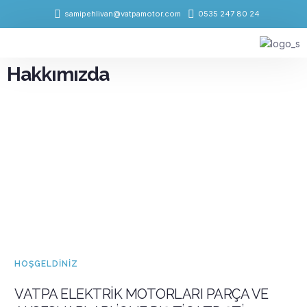
samipehlivan@vatpamotor.com
0535 247 80 24
Fiyat Listesi
Hakkımızda
HOŞGELDINIZ
VATPA ELEKTRİK MOTORLARI PARÇA VE