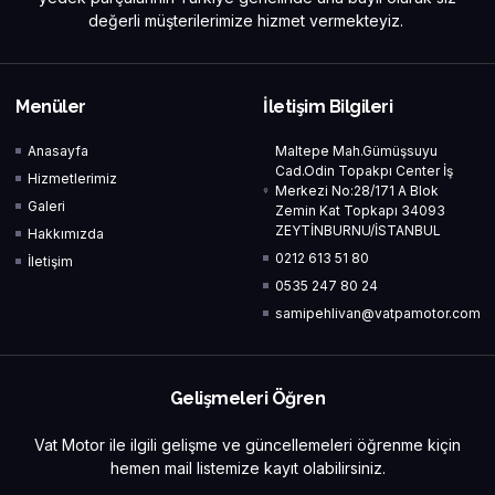
değerli müşterilerimize hizmet vermekteyiz.
Menüler
İletişim Bilgileri
Anasayfa
Maltepe Mah.Gümüşsuyu
Cad.Odin Topakpı Center İş
Hizmetlerimiz
Merkezi No:28/171 A Blok
Galeri
Zemin Kat Topkapı 34093
ZEYTİNBURNU/İSTANBUL
Hakkımızda
0212 613 51 80
İletişim
0535 247 80 24
samipehlivan@vatpamotor.com
Gelişmeleri Öğren
Vat Motor ile ilgili gelişme ve güncellemeleri öğrenme kiçin
hemen mail listemize kayıt olabilirsiniz.