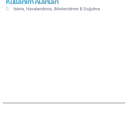
Kullanım Alanları
Isıtma, Havalandırma, İklimlendirme & Soğutma
Yarının Gücü
Bugünün Teknolojisi
WAT EC Motor Serisi