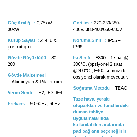
Güç Aralığı :
0,75kW –
Gerilim :
220-230/380-
90kW
400V, 380-400/660-690V
Kutup Sayısı :
2, 4, 6 &
Koruma Sınıfı :
IP55 –
çok kutuplu
IP66
Gövde Büyüklüğü :
80-
Isı Sınıfı :
F300 – 1 saat @
280
300°C, (opsiyonel 2 saat
@300°C), F400 serimiz de
Gövde Malzemesi
opsiyonel olarak mevcuttur.
:
Alüminyum & Pik Döküm
Soğutma Metodu :
TEAO
Verim Sınıfı :
IE2, IE3, IE4
Taze hava, yeraltı
Frekans :
50-60Hz, 60Hz
otoparkları ve tünellerdeki
duman tahliye
uygulamalarında
kullanılabilen aralarında
pad bağlantı seçeneğinin